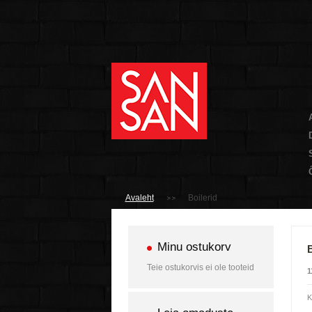
Avaleht
Boilerid
Minu ostukorv
B
Teie ostukorvis ei ole tooteid
1
K