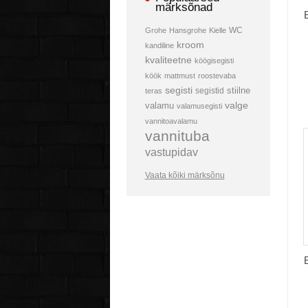
märksõnad
WC
Grohe
Hansgrohe
Kielle
kroom
kandiline
kvaliteetne
köögisegisti
köök
mattmust
roostevaba
segisti
stiilne
segistid
teras
valamu
valge
valamusegisti
vannitoavalamu
vannituba
vastupidav
Vaata kõiki märksõnu