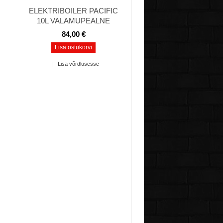
ELEKTRIBOILER PACIFIC
10L VALAMUPEALNE
84,00 €
Lisa ostukorvi
|
Lisa võrdlusesse