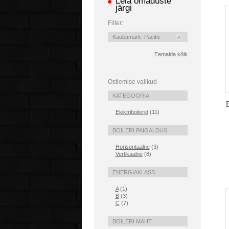
Leia omaduste
järgi
Filter:
Kaubamärk:
Pacific
Eemalda kõik
Ostlemise valikud
KATEGOORIA
Elektriboilerid
(11)
BOILERI PAIGALDUS
Horisontaalne
(3)
Vertikaalne
(8)
ENERGIAKLASS
A
(1)
B
(3)
C
(7)
BOILERI MAHT