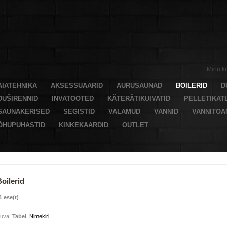
Minu k
AIATEHNIKA
AKSESSUAARID
AURUSAUNAD
BOILERID
D
DUŠIRENNID
INVATOOTED
KÄTERÄTIKUIVATID
PELLETIKAT
SAUNAKERISED
SEGISTID
VALAMUD
VANNID
VANNITO
ÕHUPUHASTID
KINKEKAARDID
OUTLET
oilerid
1 ese(t)
uva:
Tabel
Nimekiri