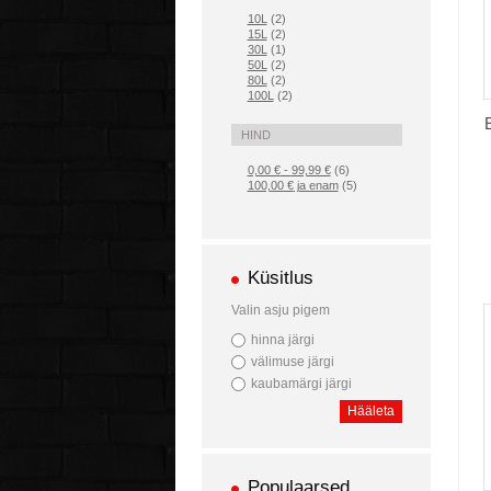
10L
(2)
15L
(2)
30L
(1)
50L
(2)
80L
(2)
100L
(2)
HIND
0,00 €
-
99,99 €
(6)
100,00 €
ja enam
(5)
Küsitlus
Valin asju pigem
hinna järgi
välimuse järgi
kaubamärgi järgi
Hääleta
Populaarsed