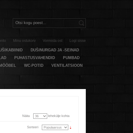
onto
Minu ostukorv
Vormista ost
Logi sisse
UŠIKABIINID
DUŠINURGAD JA -SEINAD
LAD
PUHASTUSVAHENDID
PUMBAD
AMÖÖBEL
WC-POTID
VENTILATSIOON
Näita
lehekülje kohta
Sorteeri