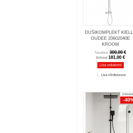
DUŠIKOMPLEKT KIEL
OUDEE 20602040E
KROOM
300,00 €
Tavahind:
181,00 €
Erihind
Lisa ostukorvi
|
Lisa võrdlusesse
ERIHIN
-40