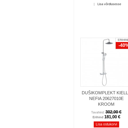
|
Lisa võrdlusesse
ERIHIN
-40
DUŠIKOMPLEKT KIEL
NEFIA 20627010E
KROOM
302,00 €
Tavahind:
181,00 €
Erihind
Lisa ostukorvi