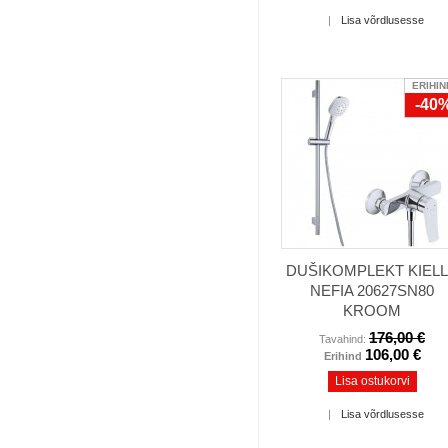
|
Lisa võrdlusesse
ERIHIN
-40
DUŠIKOMPLEKT KIEL
NEFIA 20627SN80
KROOM
176,00 €
Tavahind:
106,00 €
Erihind
Lisa ostukorvi
|
Lisa võrdlusesse