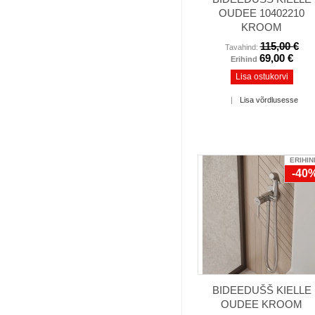
OUDEE 10402210
KROOM
115,00 €
Tavahind:
69,00 €
Erihind
Lisa ostukorvi
|
Lisa võrdlusesse
ERIHIN
-40
BIDEEDUŠŠ KIELLE
OUDEE KROOM