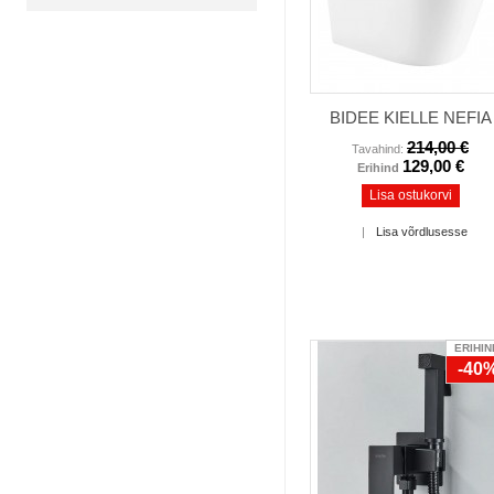
BIDEE KIELLE NEFIA
214,00 €
Tavahind:
129,00 €
Erihind
Lisa ostukorvi
|
Lisa võrdlusesse
ERIHIN
-40