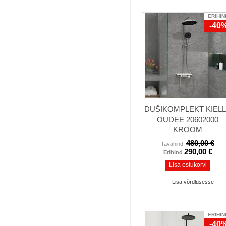
ERIHIN
-40
DUŠIKOMPLEKT KIEL
OUDEE 20602000
KROOM
480,00 €
Tavahind:
290,00 €
Erihind
Lisa ostukorvi
|
Lisa võrdlusesse
ERIHIN
-40