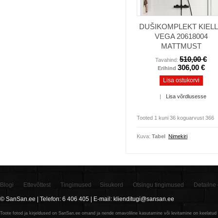
DUŠIKOMPLEKT KIEL
VEGA 20618004
MATTMUST
510,00 €
Tavahind:
306,00 €
Erihind
Lisa ostukorvi
|
Lisa võrdlusesse
Tooted 1 kuni 36 koguarvust 366
Kuva:
Tabel
Nimekiri
Blogi
Ettevõttest
Tingimused
Sisukord
Otsingu tingimused
Detailne 
© SanSan.ee | Telefon: 6 406 405 | E-mail: klienditugi@sansan.ee
Toote fotod ja kirjeldused on SanSan.ee omand ja nende omavoliline kasutamine või levitamine on keelatud n