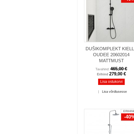
DUŠIKOMPLEKT KIEL
OUDEE 20602014
MATTMUST
465,00 €
Tavahind:
279,00 €
Erihind
Lisa ostukorvi
|
Lisa võrdlusesse
ERIHIN
-40