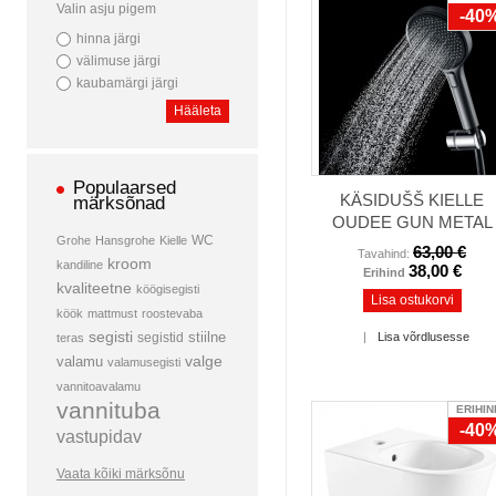
Valin asju pigem
-40
hinna järgi
välimuse järgi
kaubamärgi järgi
Hääleta
Populaarsed
KÄSIDUŠŠ KIELLE
märksõnad
OUDEE GUN METAL
WC
Grohe
Hansgrohe
Kielle
63,00 €
Tavahind:
kroom
kandiline
38,00 €
Erihind
kvaliteetne
köögisegisti
Lisa ostukorvi
köök
mattmust
roostevaba
segisti
stiilne
segistid
|
Lisa võrdlusesse
teras
valamu
valge
valamusegisti
vannitoavalamu
vannituba
ERIHIN
-40
vastupidav
Vaata kõiki märksõnu