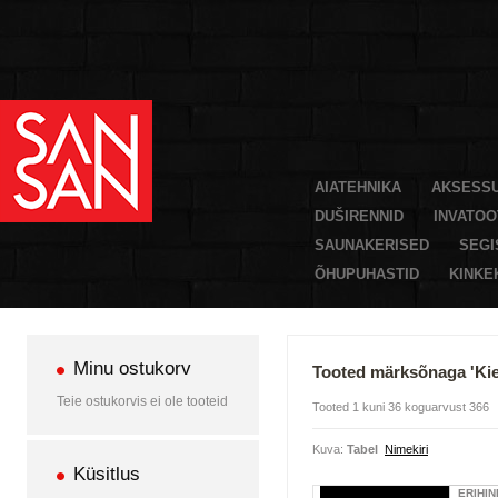
AIATEHNIKA
AKSESS
DUŠIRENNID
INVATO
SAUNAKERISED
SEGI
ÕHUPUHASTID
KINKE
Minu ostukorv
Tooted märksõnaga 'Kie
Teie ostukorvis ei ole tooteid
Tooted 1 kuni 36 koguarvust 366
Kuva:
Tabel
Nimekiri
Küsitlus
ERIHIN