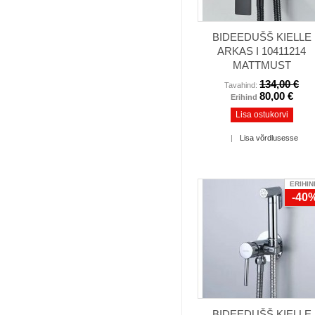
BIDEEDUŠŠ KIELLE
ARKAS I 10411214
MATTMUST
134,00 €
Tavahind:
80,00 €
Erihind
Lisa ostukorvi
|
Lisa võrdlusesse
ERIHIN
-40
BIDEEDUŠŠ KIELLE