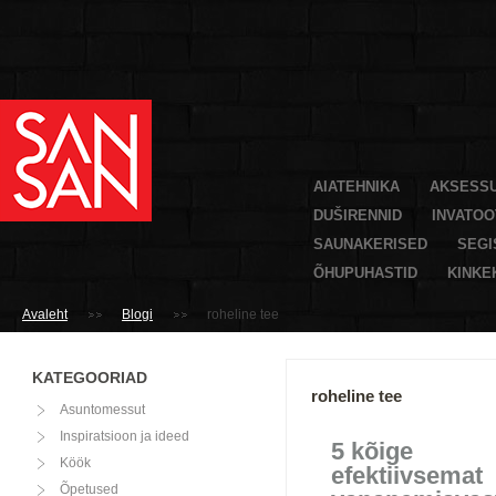
AIATEHNIKA
AKSESS
DUŠIRENNID
INVATO
SAUNAKERISED
SEGI
ÕHUPUHASTID
KINKE
Avaleht
Blogi
roheline tee
KATEGOORIAD
roheline tee
Asuntomessut
Inspiratsioon ja ideed
5 kõige
Köök
efektiivsemat
Õpetused