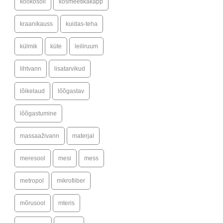
kookosõli
kosmeetikakapp
kraanikauss
kuidas-teha
külmik
küte
leiliruum
lihtvann
lisatarvikud
lõikelaud
lõõgastav
lõõgastumine
massaaživann
materjal
meresool
mesi
mess
metropol
mikrofiiber
mõrusool
mteris