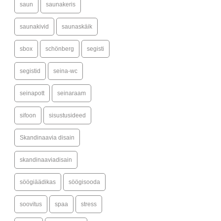
saun
saunakeris
saunakivid
saunaskäik
sbox
schönberg
segisti
segistid
seina-wc
seinapott
seinaraam
sifoon
sisustusideed
Skandinaavia disain
skandinaaviadisain
söögiäädikas
söögisooda
soovitus
spaa
stress