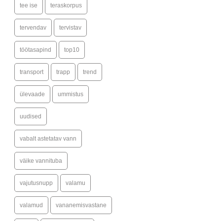
tee ise
teraskorpus
tervendav
tervistav
töötasapind
top10
transport
trapp
trend
ülevaade
ummistus
uudised
vabalt astetatav vann
väike vannituba
vajutusnupp
valamu
valamud
vananemisvastane