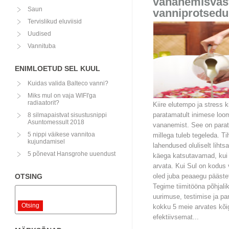
vananemisvas
Saun
vanniprotsedu
Tervislikud eluviisid
Uudised
Vannituba
ENIMLOETUD SEL KUUL
Kuidas valida Balteco vanni?
Miks mul on vaja WIFI'ga
radiaatorit?
Kiire elutempo ja stress 
8 silmapaistvat sisustusnippi
paratamatult inimese loo
Asuntomessult 2018
vananemist. See on para
5 nippi väikese vannitoa
millega tuleb tegeleda. Ti
kujundamisel
lahendused oluliselt lihts
5 põnevat Hansgrohe uuendust
käega katsutavamad, ku
arvata. Kui Sul on kodus 
OTSING
oled juba peaaegu pääste
Tegime tiimitööna põhjali
uurimuse, testimise ja p
Otsing
kokku 5 meie arvates kõi
efektiivsemat...