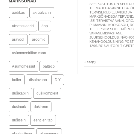
MÄRKSÕNAD
SEE POSTITUS ON SEOTUD
TEEMADEGA
VANNITUBA
,
Õ
TERVISLIKUD ELUVIISID
JA
äädikas
akrüülvann
MÄRKSÕNADEGA
TERVEND
ISE
,
TERVISTAV
,
VANN
,
ORG
PIIMAVANN
,
KOOKOSÕLI
,
RO
aksessuaarid
äpp
TEE
,
EPSOM SOOL
,
MÕRUS
VANANEMISVASTANE
,
JUUKSEHOOLDUS
,
NÄOHO
äravool
aroomid
KEHAHOOLDUS
NING POST
12/01/2016
AUTORILT GERT
asümmeetriline vann
1 ese(t)
Asuntomessut
balteco
boiler
disainvann
DIY
dušikabiin
dušikomplekt
dušinurk
duširenn
dušisein
eehti ehitab
eksklusiivne
elamumess