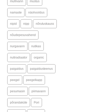
mullivann
mustus
namaste
näohooldus
nipid
nipp
nõrutuskauss
nõudepesuvahend
nurgavann
nutikas
nutiradiaator
organic
paigaldus
paigaldusteenus
peegel
peegelkapp
pesumasin
piimavann
põrandaküte
Pori