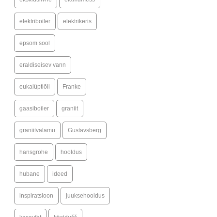
elektriboiler
elektrikeris
epsom sool
eraldiseisev vann
eukalüptiõli
Franke
gaasiboiler
graniit
graniitvalamu
Gustavsberg
hansgrohe
hooldus
hubane
ideed
inspiratsioon
juuksehooldus