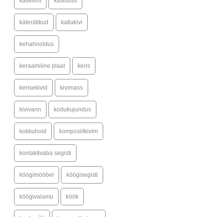
kaseviht
käsidušš
käterätikud
katlakivi
kehahooldus
keraamiline plaat
keris
kerisekivid
kivimass
kivivann
kodukujundus
kokkuhoid
komposiitkivim
kontaktivaba segisti
köögimööbel
köögisegisti
köögivalamu
köök