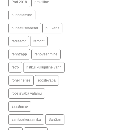
Pori 2018
praktiline
puhastamine
puhastusvahend
puukeris
radiaator
remont
renntrapp
renoveerimine
retro
ristkülikukujuline vann
roheline tee
roostevaba
roostevaba valamu
säästmine
sanitaarkeraamika
SanSan