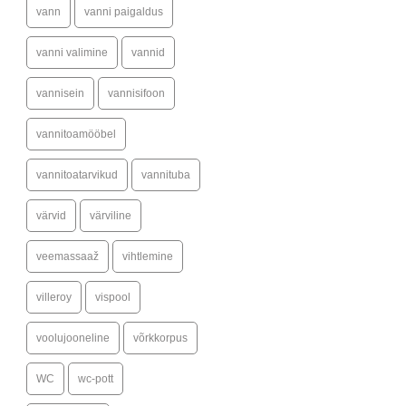
vann
vanni paigaldus
vanni valimine
vannid
vannisein
vannisifoon
vannitoamööbel
vannitoatarvikud
vannituba
värvid
värviline
veemassaaž
vihtlemine
villeroy
vispool
voolujooneline
võrkkorpus
WC
wc-pott