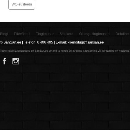
WC-süsteem
Blogi
Ettevõttest
Tingimused
Sisukord
Otsingu tingimused
Detailne 
© SanSan.ee | Telefon: 6 406 405 | E-mail: klienditugi@sansan.ee
Toote fotod ja kirjeldused on SanSan.ee omand ja nende omavoliline kasutamine või levitamine on keelatud n