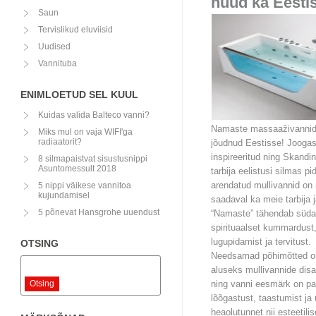
nüüd ka Eestis
Saun
Tervislikud eluviisid
Uudised
Vannituba
ENIMLOETUD SEL KUUL
Kuidas valida Balteco vanni?
Namaste massaaživannid
Miks mul on vaja WIFI'ga
radiaatorit?
jõudnud Eestisse! Joogas
inspireeritud ning Skandi
8 silmapaistvat sisustusnippi
Asuntomessult 2018
tarbija eelistusi silmas p
5 nippi väikese vannitoa
arendatud mullivannid on
kujundamisel
saadaval ka meie tarbija 
5 põnevat Hansgrohe uuendust
“Namaste” tähendab süda
spirituaalset kummardust
lugupidamist ja tervitust.
OTSING
Needsamad põhimõtted o
aluseks mullivannide disa
Otsing
ning vanni eesmärk on p
lõõgastust, taastumist ja 
heaolutunnet nii esteetilise