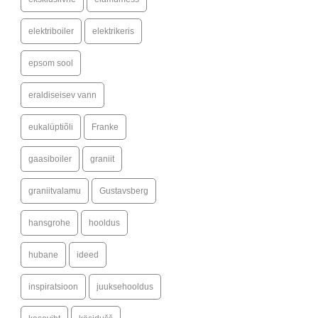
elektriboiler
elektrikeris
epsom sool
eraldiseisev vann
eukalüptiõli
Franke
gaasiboiler
graniit
graniitvalamu
Gustavsberg
hansgrohe
hooldus
hubane
ideed
inspiratsioon
juuksehooldus