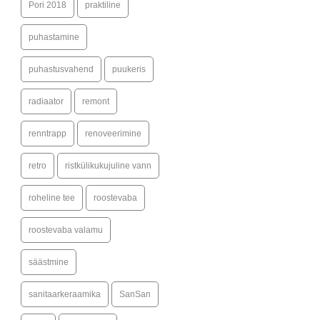
Pori 2018
praktiline
puhastamine
puhastusvahend
puukeris
radiaator
remont
renntrapp
renoveerimine
retro
ristkülikukujuline vann
roheline tee
roostevaba
roostevaba valamu
säästmine
sanitaarkeraamika
SanSan