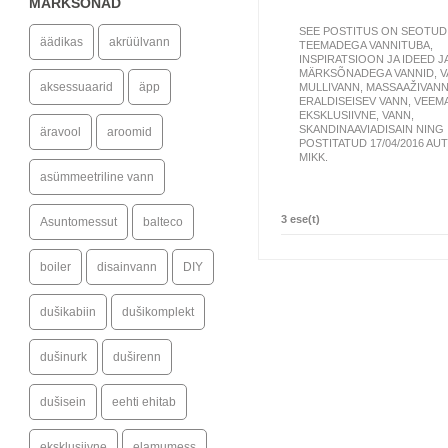
MÄRKSÕNAD
SEE POSTITUS ON SEOTUD
äädikas
akrüülvann
TEEMADEGA
VANNITUBA
,
INSPIRATSIOON JA IDEED
J
MÄRKSÕNADEGA
VANNID
,
V
aksessuaarid
äpp
MULLIVANN
,
MASSAAŽIVAN
ERALDISEISEV VANN
,
VEEM
EKSKLUSIIVNE
,
VANN
,
SKANDINAAVIADISAIN
NING
äravool
aroomid
POSTITATUD 17/04/2016
AUT
MIKK
.
asümmeetriline vann
3 ese(t)
Asuntomessut
balteco
boiler
disainvann
DIY
dušikabiin
dušikomplekt
dušinurk
duširenn
dušisein
eehti ehitab
eksklusiivne
elamumess