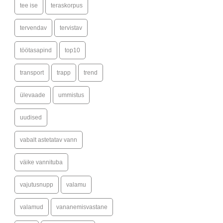
tee ise
teraskorpus
tervendav
tervistav
töötasapind
top10
transport
trapp
trend
ülevaade
ummistus
uudised
vabalt astetatav vann
väike vannituba
vajutusnupp
valamu
valamud
vananemisvastane