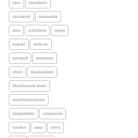
saun
saunakeris
saunakivid
saunaskäik
sbox
schönberg
segisti
segistid
seina-wc
seinapott
seinaraam
sifoon
sisustusideed
Skandinaavia disain
skandinaaviadisain
söögiäädikas
söögisooda
soovitus
spaa
stress