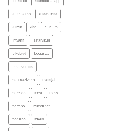
kookosõli
kosmeetikakapp
kraanikauss
kuidas-teha
külmik
küte
leiliruum
lihtvann
lisatarvikud
lõikelaud
lõõgastav
lõõgastumine
massaaživann
materjal
meresool
mesi
mess
metropol
mikrofiiber
mõrusool
mteris