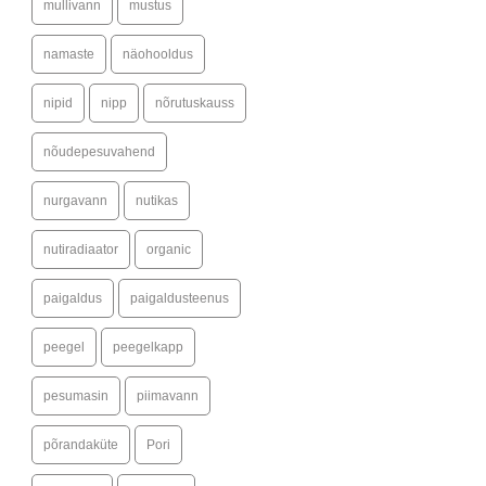
mullivann
mustus
namaste
näohooldus
nipid
nipp
nõrutuskauss
nõudepesuvahend
nurgavann
nutikas
nutiradiaator
organic
paigaldus
paigaldusteenus
peegel
peegelkapp
pesumasin
piimavann
põrandaküte
Pori