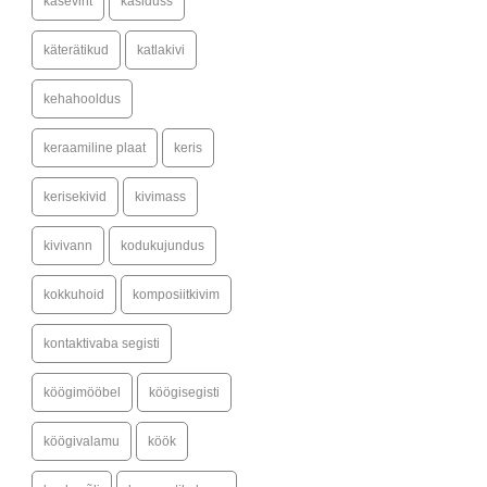
kaseviht
käsidušš
käterätikud
katlakivi
kehahooldus
keraamiline plaat
keris
kerisekivid
kivimass
kivivann
kodukujundus
kokkuhoid
komposiitkivim
kontaktivaba segisti
köögimööbel
köögisegisti
köögivalamu
köök