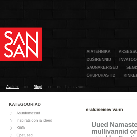
AIATEHNIKA
AKSESS
DUŠIRENNID
INVATO
SAUNAKERISED
SEGI
ÕHUPUHASTID
KINKE
Avaleht
Blogi
eraldiseisev vann
KATEGOORIAD
eraldiseisev vann
Asuntomessut
Inspiratsioon ja ideed
Uued Namast
Köök
mullivannid o
Õpetused