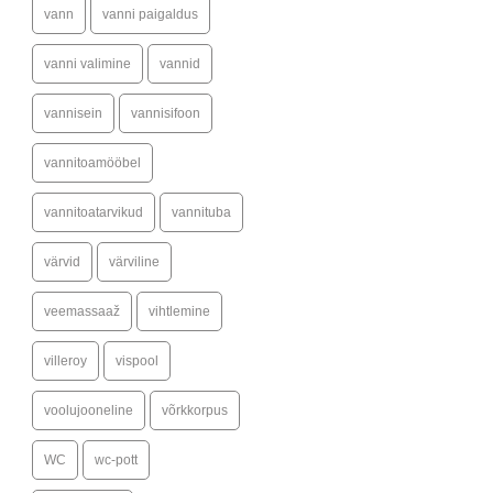
vann
vanni paigaldus
vanni valimine
vannid
vannisein
vannisifoon
vannitoamööbel
vannitoatarvikud
vannituba
värvid
värviline
veemassaaž
vihtlemine
villeroy
vispool
voolujooneline
võrkkorpus
WC
wc-pott