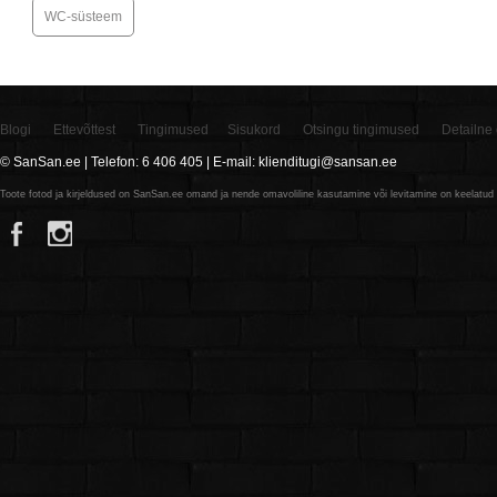
WC-süsteem
Blogi
Ettevõttest
Tingimused
Sisukord
Otsingu tingimused
Detailne 
© SanSan.ee | Telefon: 6 406 405 | E-mail: klienditugi@sansan.ee
Toote fotod ja kirjeldused on SanSan.ee omand ja nende omavoliline kasutamine või levitamine on keelatud n